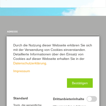
ADRESSE
Hort der Astrid-Lindgren-Grundschule Frankenberg/Sa.
Max-Kästner-Straße 21
Durch die Nutzung dieser Webseite erklären Sie sich
09669 Frankenberg/Sa.
mit der Verwendung von Cookies einverstanden.
Detaillierte Informationen über den Einsatz von
Cookies auf dieser Webseite erhalten Sie in der
Datenschutzerklärung
.
WICHTIGE LINKS
Impressum
Kontakt/Impressum
News und Aktuelles
Bestätigen
Datenschutz
Standard
Drittanbieterinhalte
Transparenzhinweis
Tools, die wesentliche