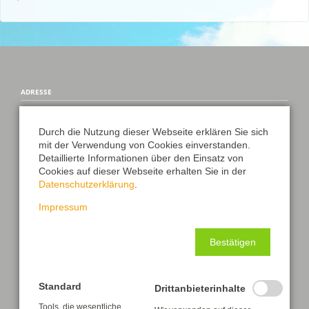
ADRESSE
Hort der Astrid-Lindgren-Grundschule Frankenberg/Sa.
Max-Kästner-Straße 21
Durch die Nutzung dieser Webseite erklären Sie sich
09669 Frankenberg/Sa.
mit der Verwendung von Cookies einverstanden.
Detaillierte Informationen über den Einsatz von
Cookies auf dieser Webseite erhalten Sie in der
Datenschutzerklärung
.
WICHTIGE LINKS
Impressum
Kontakt/Impressum
News und Aktuelles
Bestätigen
Datenschutz
Standard
Drittanbieterinhalte
Transparenzhinweis
Tools, die wesentliche